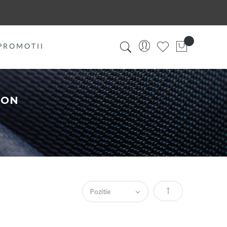
PROMOTII
ION
Ordoneaza descres