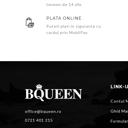
termen de 14 zile
PLATA ONLINE
Puteti plati in siguranta cu
cardul prin MobilPay
LINK-
Contul 
Ghid Ma
office@bqueen.ro
0721 401 215
Formula