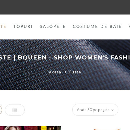
TE
TOPURI
SALOPETE
COSTUME DE BAIE
STE | BQUEEN - SHOP WOMEN'S FASH
Acasa
Fuste
id
List