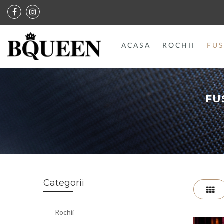
ACASA
ROCHII
FUS
FU
Categorii
Gr
Rochii