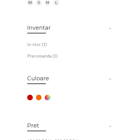
XS
S
M
L
Inventar
item
In stoc
1
item
Precomanda
1
Culoare
Pret