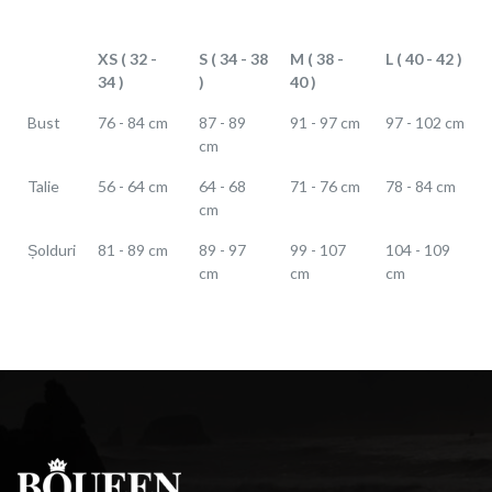
XS ( 32 -
S ( 34 - 38
M ( 38 -
L ( 40 - 42 )
34 )
)
40 )
Bust
76 - 84 cm
87 - 89
91 - 97 cm
97 - 102 cm
cm
Talie
56 - 64 cm
64 - 68
71 - 76 cm
78 - 84 cm
cm
Șolduri
81 - 89 cm
89 - 97
99 - 107
104 - 109
cm
cm
cm