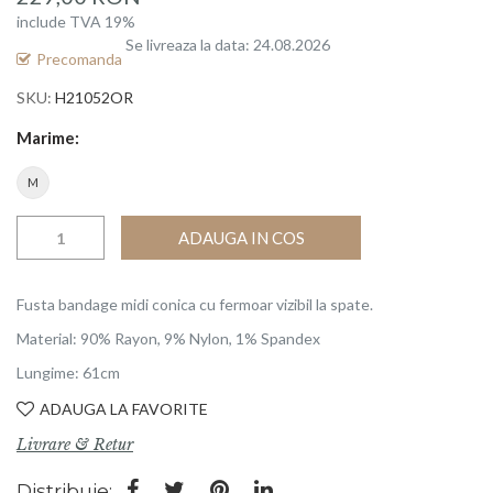
of
include TVA 19%
the
Se livreaza la data: 24.08.2026
images
Precomanda
gallery
SKU
H21052OR
Marime
M
ADAUGA IN COS
Fusta bandage midi conica cu fermoar vizibil la spate.
Material: 90% Rayon, 9% Nylon, 1% Spandex
Lungime: 61cm
ADAUGA LA FAVORITE
Livrare & Retur
Distribuie: