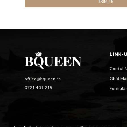
TRIMITE
LINK-
Contul 
Ghid Ma
office@bqueen.ro
0721 401 215
Formula