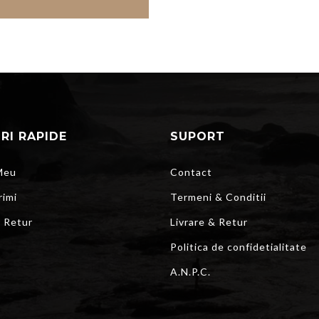
URI RAPIDE
SUPORT
Meu
Contact
rimi
Termeni & Conditii
r Retur
Livrare & Retur
Politica de confidetialitate
A.N.P.C.