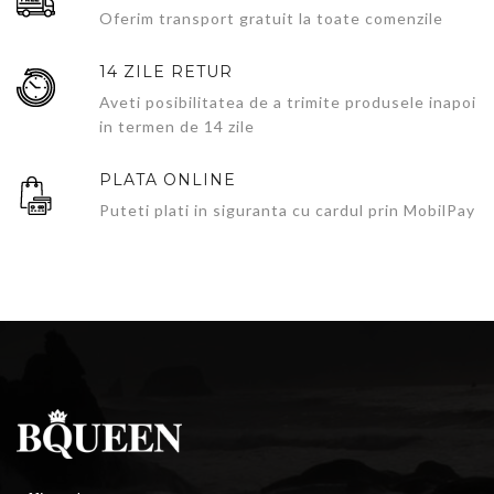
Oferim transport gratuit la toate comenzile
14 ZILE RETUR
Aveti posibilitatea de a trimite produsele inapoi
in termen de 14 zile
PLATA ONLINE
Puteti plati in siguranta cu cardul prin MobilPay