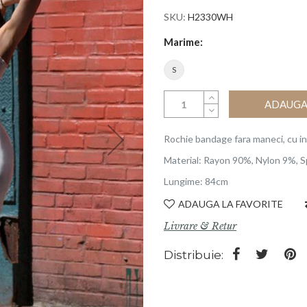
SKU
H2330WH
Marime
S
ADAUGA 
Rochie bandage fara maneci, cu ins
Material: Rayon 90%, Nylon 9%, 
Lungime: 84cm
ADAUGA LA FAVORITE
Livrare & Retur
Distribuie: