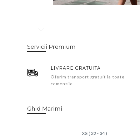
Skip
to
Servicii Premium
the
beginning
of
LIVRARE GRATUITA
the
images
Oferim transport gratuit la toate
gallery
comenzile
Ghid Marimi
XS ( 32 - 34 )