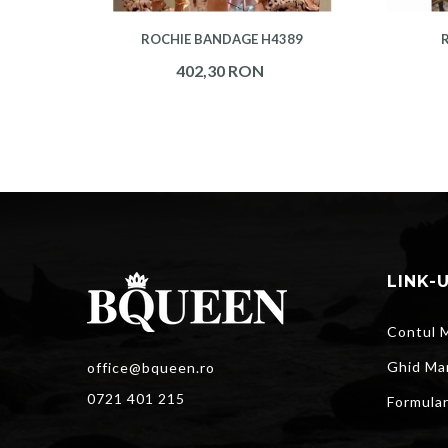
ROCHIE BANDAGE H4389
402,30 RON
LINK-
Contul 
Ghid Ma
office@bqueen.ro
0721 401 215
Formula