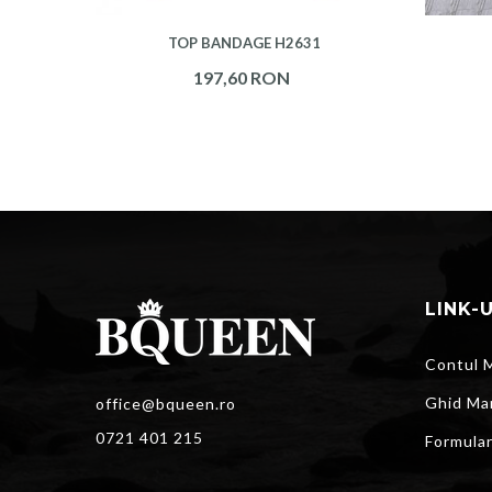
TOP BANDAGE H2631
197,60 RON
LINK-
Contul 
Ghid Ma
office@bqueen.ro
0721 401 215
Formula