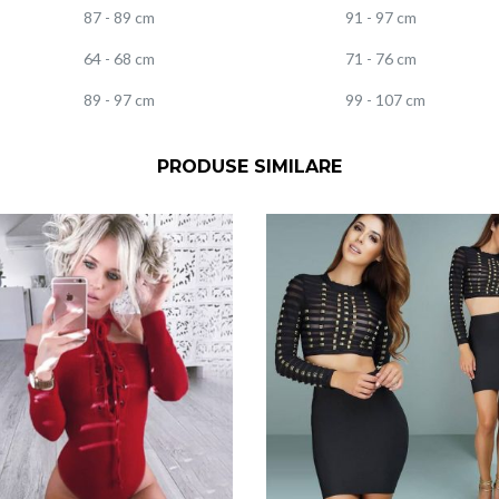
87 - 89 cm
91 - 97 cm
64 - 68 cm
71 - 76 cm
89 - 97 cm
99 - 107 cm
PRODUSE SIMILARE