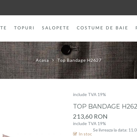
TE
TOPURI
SALOPETE
COSTUME DE BAIE
Acasa
Top Bandage H2627
include TVA 19%
TOP BANDAGE H26
213,60 RON
include TVA 19%
Se livreaza la data: 11.
In stoc