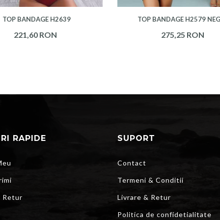
TOP BANDAGE H2639
TOP BANDAGE H2579 NE
221,60 RON
275,25 RON
URI RAPIDE
SUPORT
Meu
Contact
rimi
Termeni & Conditii
r Retur
Livrare & Retur
Politica de confidetialitate