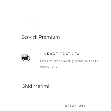
Skip
to
Servicii Premium
the
beginning
of
LIVRARE GRATUITA
the
images
Oferim transport gratuit la toate
gallery
comenzile
Ghid Marimi
XS ( 32 - 34 )