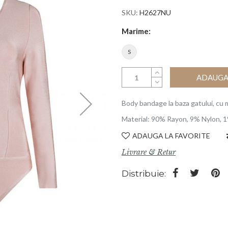
SKU
H2627NU
Marime
S
ADAUGA 
Body bandage la baza gatului, cu 
Material: 90% Rayon, 9% Nylon, 
ADAUGA LA FAVORITE
Livrare & Retur
Distribuie: