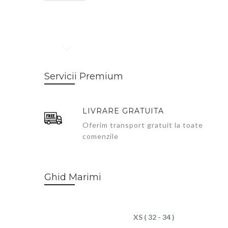
Skip
to
Servicii Premium
the
beginning
of
LIVRARE GRATUITA
the
images
Oferim transport gratuit la toate
gallery
comenzile
Ghid Marimi
XS ( 32 - 34 )