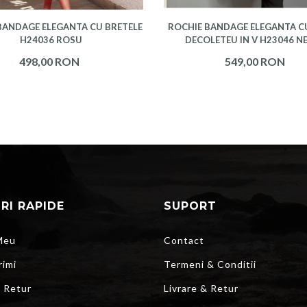
BANDAGE ELEGANTA CU BRETELE
ROCHIE BANDAGE ELEGANTA CU
H24036 ROSU
DECOLETEU IN V H23046 N
498,00 RON
549,00 RON
URI RAPIDE
SUPORT
Meu
Contact
rimi
Termeni & Conditii
r Retur
Livrare & Retur