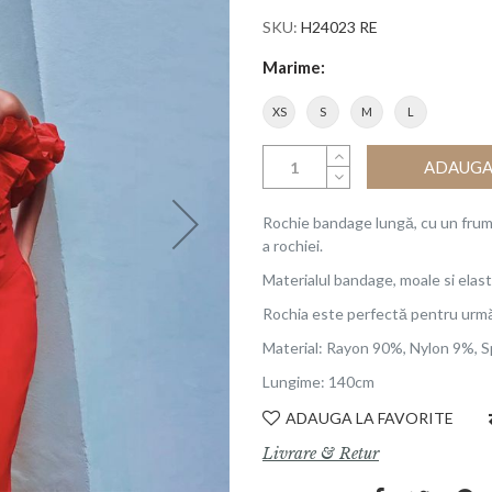
SKU
H24023 RE
Marime
XS
S
M
L
ADAUGA 
Rochie bandage lungă, cu un frum
a rochiei.
Materialul bandage, moale si elast
Rochia este perfectă pentru urmă
Material: Rayon 90%, Nylon 9%, 
Lungime: 140cm
ADAUGA LA FAVORITE
Livrare & Retur