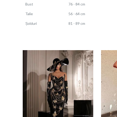
Bust
76 - 84 cm
Talie
56 - 64 cm
Șolduri
81 - 89 cm