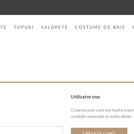
TE
TOPURI
SALOPETE
COSTUME DE BAIE
Utilizator nou
Crearea unui cont are multe avanta
urmăriți comenzile și multe altele.
CREEAZA CONT