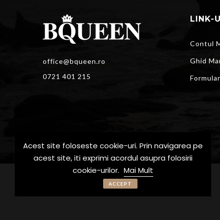
LINK-
Contul 
Ghid Ma
office@bqueen.ro
0721 401 215
Formula
Acest site foloseste cookie-uri. Prin navigarea pe
acest site, iti exprimi acordul asupra folosirii
cookie-urilor.
Mai Mult
© BQueen - Toate drepturile rezervate
ACCEPT