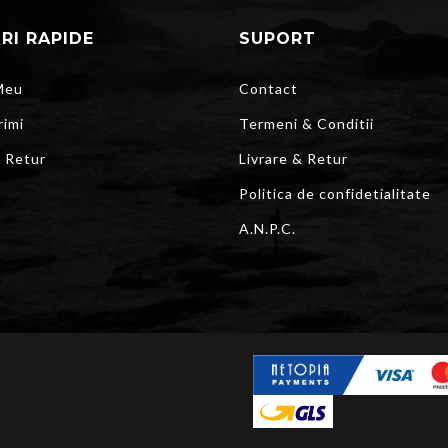
URI RAPIDE
SUPORT
Meu
Contact
rimi
Termeni & Conditii
r Retur
Livrare & Retur
Politica de confidetialitate
A.N.P.C.