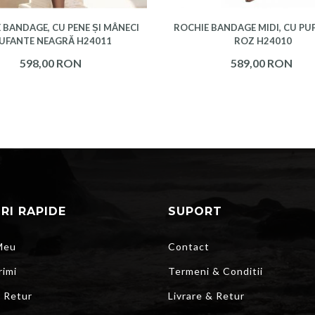
 BANDAGE, CU PENE ȘI MÂNECI
ROCHIE BANDAGE MIDI, CU PUF
UFANTE NEAGRĂ H24011
ROZ H24010
598,00 RON
589,00 RON
URI RAPIDE
SUPORT
Meu
Contact
rimi
Termeni & Conditii
r Retur
Livrare & Retur