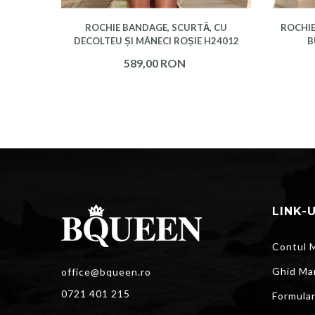
EU ȘI
ROCHIE BANDAGE, SCURTĂ, CU
ROCHIE
DECOLTEU ȘI MÂNECI ROȘIE H24012
B
589,00 RON
LINK-
Contul 
Ghid Ma
office@bqueen.ro
0721 401 215
Formula