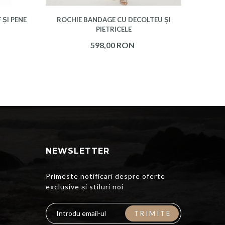
 ȘI PENE
ROCHIE BANDAGE CU DECOLTEU ȘI
ROCH
PIETRICELE
598,00 RON
NEWSLETTER
Primeste notificari despre oferte
exclusive și stiluri noi
TRIMITE