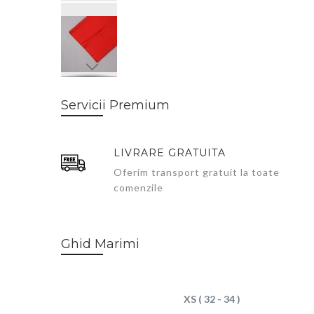
Skip
to
Servicii Premium
the
beginning
of
LIVRARE GRATUITA
the
images
Oferim transport gratuit la toate
gallery
comenzile
Ghid Marimi
XS ( 32 - 34 )