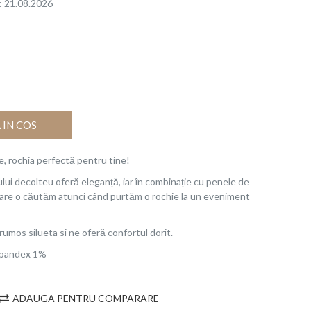
a: 21.08.2026
IN COS
, rochia perfectă pentru tine!
lui decolteu oferă eleganță, iar în combinație cu penele de
care o căutăm atunci când purtăm o rochie la un eveniment
umos silueta si ne oferă confortul dorit.
Spandex 1%
ADAUGA PENTRU COMPARARE