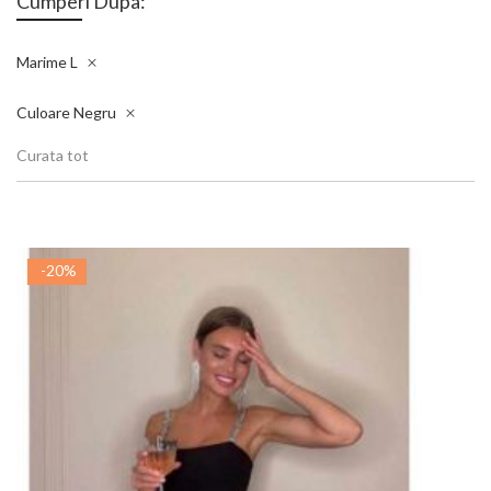
Cumperi Dupa:
Marime
L
Culoare
Negru
Curata tot
-20%