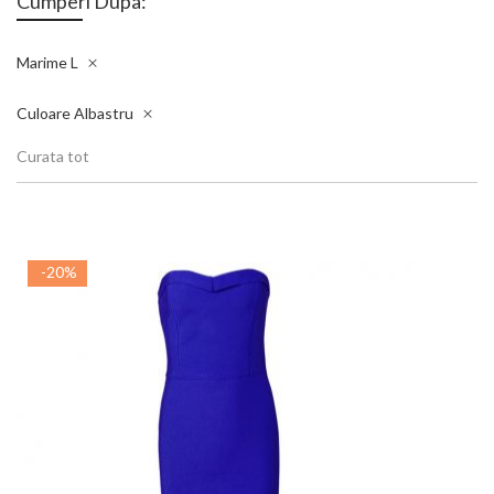
Cumperi Dupa:
Marime
L
Culoare
Albastru
Curata tot
-20%