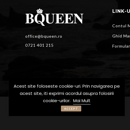
LINK-
Contul 
Ghid Ma
office@bqueen.ro
0721 401 215
Formula
Acest site foloseste cookie-uri. Prin navigarea pe
acest site, iti exprimi acordul asupra folosirii
cookie-urilor.
Mai Mult
© BQueen - Toate drepturile rezervate
ACCEPT