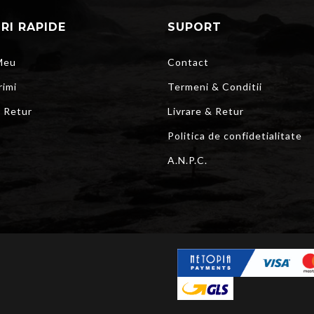
URI RAPIDE
SUPORT
Meu
Contact
rimi
Termeni & Conditii
r Retur
Livrare & Retur
Politica de confidetialitate
A.N.P.C.