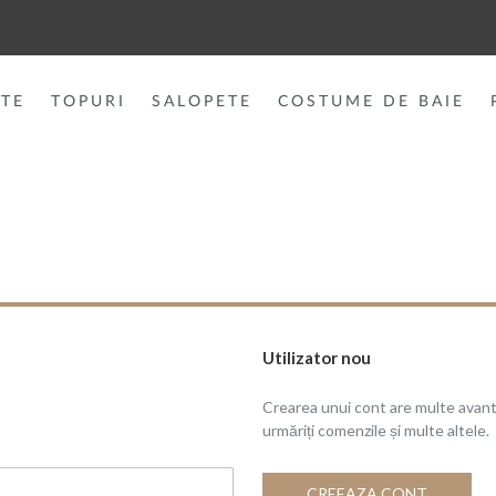
TE
TOPURI
SALOPETE
COSTUME DE BAIE
Utilizator nou
Crearea unui cont are multe avanta
urmăriți comenzile și multe altele.
CREEAZA CONT