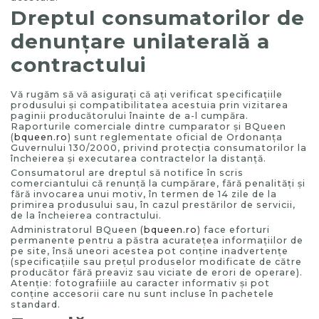
Dreptul consumatorilor de
denunţare unilaterală a
contractului
Vă rugăm să vă asiguraţi că aţi verificat specificaţiile
produsului şi compatibilitatea acestuia prin vizitarea
paginii producătorului înainte de a-l cumpăra.
Raporturile comerciale dintre cumparator şi BQueen
(
bqueen.ro
) sunt reglementate oficial de Ordonanţa
Guvernului 130/2000, privind protecţia consumatorilor la
încheierea şi executarea contractelor la distanţă.
Consumatorul are dreptul să notifice în scris
comerciantului că renunţă la cumpărare, fără penalităţi şi
fără invocarea unui motiv, în termen de 14 zile de la
primirea produsului sau, în cazul prestărilor de servicii,
de la încheierea contractului.
Administratorul BQueen (
bqueen.ro
) face eforturi
permanente pentru a păstra acurateţea informaţiilor de
pe site, însă uneori acestea pot conţine inadvertenţe
(specificaţiile sau preţul produselor modificate de către
producător fără preaviz sau viciate de erori de operare).
Atenţie: fotografiiile au caracter informativ şi pot
conţine accesorii care nu sunt incluse în pachetele
standard.