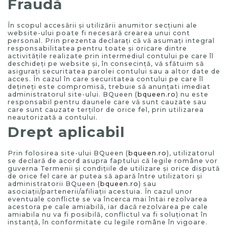
Fraudă
În scopul accesării şi utilizării anumitor secţiuni ale
website-ului poate fi necesară crearea unui cont
personal. Prin prezenta declaraţi că vă asumaţi integral
responsabilitatea pentru toate şi oricare dintre
activităţile realizate prin intermediul contului pe care îl
deschideţi pe website şi, în consecinţă, vă sfătuim să
asiguraţi securitatea parolei contului sau a altor date de
acces. În cazul în care securitatea contului pe care îl
deţineţi este compromisă, trebuie să anunţati imediat
administratorul site-ului. BQueen (
bqueen.ro
) nu este
responsabil pentru daunele care vă sunt cauzate sau
care sunt cauzate terţilor de orice fel, prin utilizarea
neautorizată a contului.
Drept aplicabil
Prin folosirea site-ului BQueen (
bqueen.ro
), utilizatorul
se declară de acord asupra faptului că legile române vor
guverna Termenii şi condiţiile de utilizare şi orice dispută
de orice fel care ar putea să apară între utilizatori şi
administratorii BQueen (
bqueen.ro
) sau
asociaţii/partenerii/afiliaţii acestuia. În cazul unor
eventuale conflicte se va încerca mai întai rezolvarea
acestora pe cale amiabilă, iar dacă rezolvarea pe cale
amiabila nu va fi posibilă, conflictul va fi soluţionat în
instanţă, în conformitate cu legile române în vigoare.