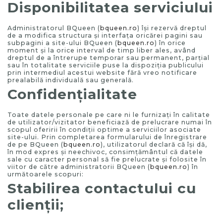
Disponibilitatea serviciului
Administratorul BQueen (
bqueen.ro
) îşi rezervă dreptul
de a modifica structura şi interfaţa oricărei pagini sau
subpagini a site-ului BQueen (
bqueen.ro
) în orice
moment şi la orice interval de timp liber ales, având
dreptul de a întrerupe temporar sau permanent, parţial
sau în totalitate serviciile puse la dispoziţia publicului
prin intermediul acestui website fără vreo notificare
prealabilă individuală sau generală.
Confidenţialitate
Toate datele personale pe care ni le furnizaţi în calitate
de utilizator/vizitator beneficiază de prelucrare numai în
scopul oferirii în condiţii optime a serviciilor asociate
site-ului. Prin completarea formularului de înregistrare
de pe BQueen (
bqueen.ro
), utilizatorul declară că îşi dă,
în mod expres şi neechivoc, consimţământul că datele
sale cu caracter personal să fie prelucrate şi folosite în
viitor de către administratorii BQueen (
bqueen.ro
) în
următoarele scopuri:
Stabilirea contactului cu
clienţii;