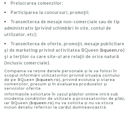
Prelucrarea comenzilor;
Participarea la concursuri, promoţii;
Transmiterea de mesaje non-comerciale sau de tip
administrativ (privind schimbări în site, contul de
utilizator, etc);
Transmiterea de oferte, promoţii, mesaje publicitare
şi de marketing privind activitatea BQueen (
bqueen.ro
)
şi a terţilor cu care site-ul are relaţii de orice natură
(inclusiv comerciale).
Compania va reţine datele personale şi le va folosi în
scopul informării utilizatorilor privind situaţia contului
de pe BQueen (
bqueen.ro
), privind evoluţia şi starea
comenzilor, precum şi în evaluarea produselor şi
serviciilor oferite.
Informaţiile solicitate în cazul plăţilor online intră sub
incidenţa condiţiilor de utilizare a procesatorilor de plăţi,
iar BQueen (
bqueen.ro
) nu va solicita şi nu va stoca
niciun detaliu referitor la cardul dumneavoastră.