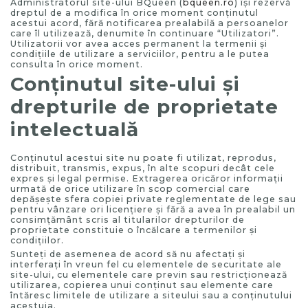
Administratorul site-ului BQueen (
bqueen.ro
) îşi rezervă
dreptul de a modifica în orice moment conţinutul
acestui acord, fără notificarea prealabilă a persoanelor
care îl utilizează, denumite în continuare “Utilizatori”.
Utilizatorii vor avea acces permanent la termenii şi
condiţiile de utilizare a serviciilor, pentru a le putea
consulta în orice moment.
Conţinutul site-ului şi
drepturile de proprietate
intelectuală
Conţinutul acestui site nu poate fi utilizat, reprodus,
distribuit, transmis, expus, în alte scopuri decât cele
expres şi legal permise. Extragerea oricăror informaţii
urmată de orice utilizare în scop comercial care
depăşeşte sfera copiei private reglementate de lege sau
pentru vânzare ori licenţiere şi fără a avea în prealabil un
consimţământ scris al titularilor drepturilor de
proprietate constituie o încălcare a termenilor şi
condiţiilor.
Sunteţi de asemenea de acord să nu afectaţi şi
interferaţi în vreun fel cu elementele de securitate ale
site-ului, cu elementele care previn sau restricţionează
utilizarea, copierea unui conţinut sau elemente care
întăresc limitele de utilizare a siteului sau a conţinutului
acestuia.