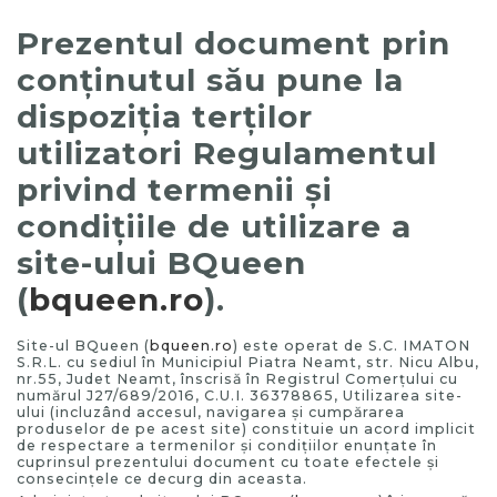
Prezentul document prin
conţinutul său pune la
dispoziţia terţilor
utilizatori Regulamentul
privind termenii şi
condiţiile de utilizare a
site-ului BQueen
(
bqueen.ro
).
Site-ul BQueen (
bqueen.ro
) este operat de S.C. IMATON
S.R.L. cu sediul în Municipiul Piatra Neamt, str. Nicu Albu,
nr.55, Judet Neamt, înscrisă în Registrul Comerţului cu
numărul J27/689/2016, C.U.I. 36378865, Utilizarea site-
ului (incluzând accesul, navigarea şi cumpărarea
produselor de pe acest site) constituie un acord implicit
de respectare a termenilor şi condiţiilor enunţate în
cuprinsul prezentului document cu toate efectele şi
consecinţele ce decurg din aceasta.