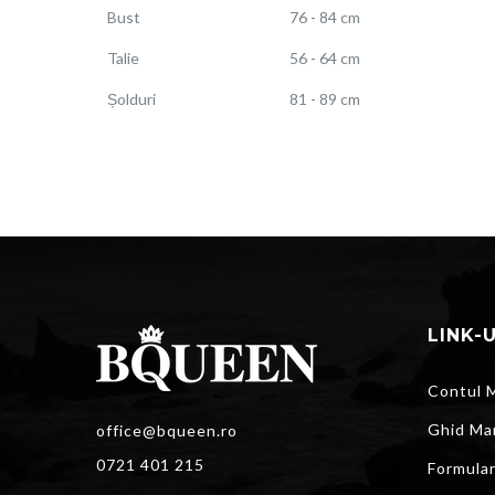
Bust
76 - 84 cm
Talie
56 - 64 cm
Șolduri
81 - 89 cm
LINK-
Contul 
Ghid Ma
office@bqueen.ro
0721 401 215
Formula