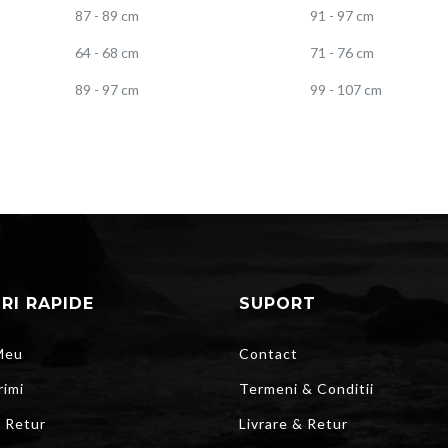
87 - 89 cm
91 - 97 cm
64 - 68 cm
71 - 76 cm
89 - 97 cm
99 - 107 cm
URI RAPIDE
SUPORT
Meu
Contact
rimi
Termeni & Conditii
r Retur
Livrare & Retur