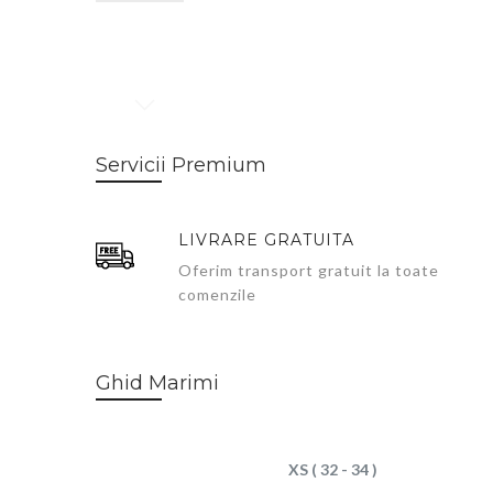
Skip
to
Servicii Premium
the
beginning
of
LIVRARE GRATUITA
the
images
Oferim transport gratuit la toate
gallery
comenzile
Ghid Marimi
XS ( 32 - 34 )