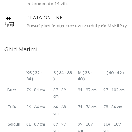
in termen de 14 zile
PLATA ONLINE
Puteti plati in siguranta cu cardul prin MobilPay
Ghid Marimi
XS ( 32 -
S ( 34 - 38
M ( 38 -
L ( 40 - 42 )
34 )
)
40 )
Bust
76 - 84 cm
87 - 89
91 - 97 cm
97 - 102 cm
cm
Talie
56 - 64 cm
64 - 68
71 - 76 cm
78 - 84 cm
cm
Șolduri
81 - 89 cm
89 - 97
99 - 107
104 - 109
cm
cm
cm