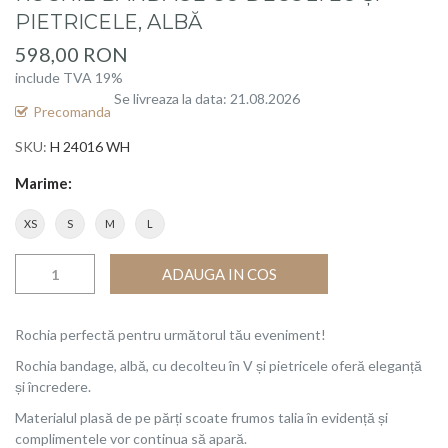
beginning
PIETRICELE, ALBĂ
of
598,00 RON
the
include TVA 19%
images
Se livreaza la data: 21.08.2026
gallery
Precomanda
SKU
H 24016 WH
Marime
XS
S
M
L
ADAUGA IN COS
Rochia perfectă pentru următorul tău eveniment!
Rochia bandage, albă, cu decolteu în V și pietricele oferă eleganță
și încredere.
Materialul plasă de pe părți scoate frumos talia în evidență și
complimentele vor continua să apară.