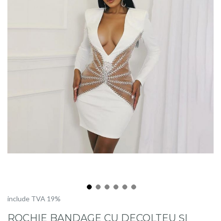
Skip
include TVA 19%
to
ROCHIE BANDAGE CU DECOLTEU ȘI
the