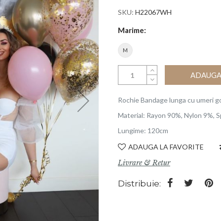
SKU
H22067WH
Marime
M
ADAUGA 
Rochie Bandage lunga cu umeri goi
Material: Rayon 90%, Nylon 9%, 
Lungime: 120cm
ADAUGA LA FAVORITE
Livrare & Retur
Distribuie: