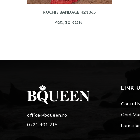
ROCHIE BANDAGE H21065
431,10 RON
LINK-
Contul 
Ghid Ma
office@bqueen.ro
0721 401 215
Formula