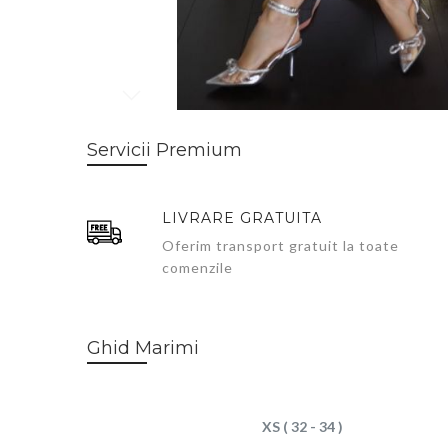
Skip
to
Servicii Premium
the
beginning
of
LIVRARE GRATUITA
the
images
Oferim transport gratuit la toate
gallery
comenzile
Ghid Marimi
XS ( 32 - 34 )