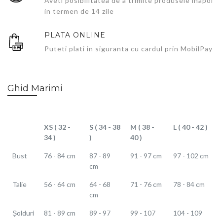
Aveti posibilitatea de a trimite produsele inapoi
in termen de 14 zile
PLATA ONLINE
Puteti plati in siguranta cu cardul prin MobilPay
Ghid Marimi
XS ( 32 -
S ( 34 - 38
M ( 38 -
L ( 40 - 42 )
34 )
)
40 )
Bust
76 - 84 cm
87 - 89
91 - 97 cm
97 - 102 cm
cm
Talie
56 - 64 cm
64 - 68
71 - 76 cm
78 - 84 cm
cm
Șolduri
81 - 89 cm
89 - 97
99 - 107
104 - 109