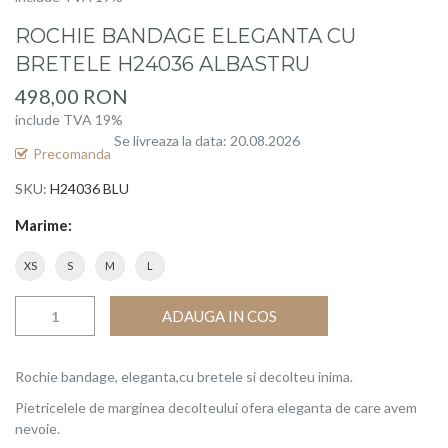
to
ROCHIE BANDAGE ELEGANTA CU
the
beginning
BRETELE H24036 ALBASTRU
of
498,00 RON
the
include TVA 19%
images
Se livreaza la data: 20.08.2026
gallery
Precomanda
SKU
H24036 BLU
Marime
XS
S
M
L
ADAUGA IN COS
Rochie bandage, eleganta,cu bretele si decolteu inima.
Pietricelele de marginea decolteului ofera eleganta de care avem
nevoie.