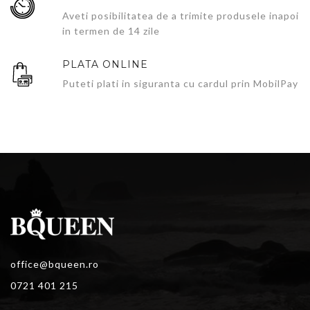
Aveti posibilitatea de a trimite produsele inapoi
in termen de 14 zile
PLATA ONLINE
Puteti plati in siguranta cu cardul prin MobilPay
office@bqueen.ro
0721 401 215