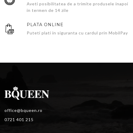
Aveti posibilitatea de a trimite produsele inapoi
in termen de 14 zile
PLATA ONLINE
Puteti plati in siguranta cu cardul prin MobilPay
office@bqueen.ro
0721 401 215